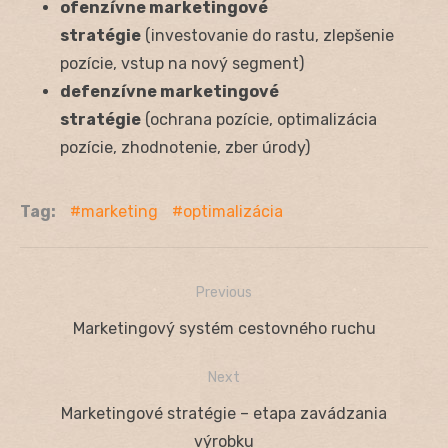
ofenzívne marketingové
stratégie
(investovanie do rastu, zlepšenie
pozície, vstup na nový segment)
defenzívne marketingové
stratégie
(ochrana pozície, optimalizácia
pozície, zhodnotenie, zber úrody)
Tag:
marketing
optimalizácia
Previous
Navigácia
Previous
Marketingový systém cestovného ruchu
v
post:
Next
článku
Next
Marketingové stratégie – etapa zavádzania
post:
výrobku