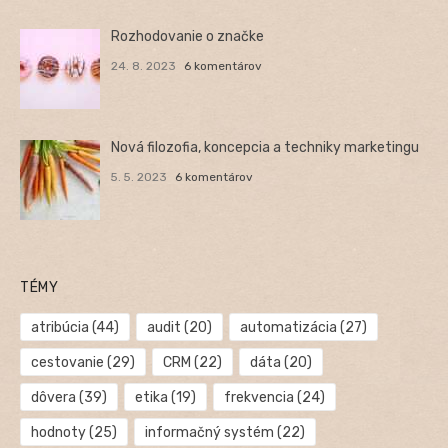
Rozhodovanie o značke
24. 8. 2023
6 komentárov
Nová filozofia, koncepcia a techniky marketingu
5. 5. 2023
6 komentárov
TÉMY
atribúcia
(44)
audit
(20)
automatizácia
(27)
cestovanie
(29)
CRM
(22)
dáta
(20)
dôvera
(39)
etika
(19)
frekvencia
(24)
hodnoty
(25)
informačný systém
(22)