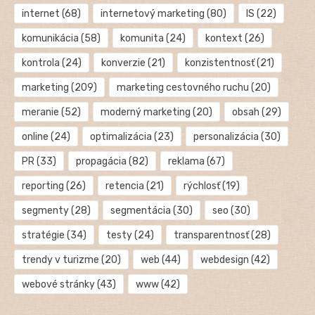
internet
(68)
internetový marketing
(80)
IS
(22)
komunikácia
(58)
komunita
(24)
kontext
(26)
kontrola
(24)
konverzie
(21)
konzistentnosť
(21)
marketing
(209)
marketing cestovného ruchu
(20)
meranie
(52)
moderný marketing
(20)
obsah
(29)
online
(24)
optimalizácia
(23)
personalizácia
(30)
PR
(33)
propagácia
(82)
reklama
(67)
reporting
(26)
retencia
(21)
rýchlosť
(19)
segmenty
(28)
segmentácia
(30)
seo
(30)
stratégie
(34)
testy
(24)
transparentnosť
(28)
trendy v turizme
(20)
web
(44)
webdesign
(42)
webové stránky
(43)
www
(42)