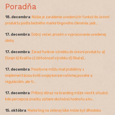
Poradňa
18. decembra
:
Nižšie je zaradenie uvedených funkcií do úrovní
produktu podľa bežného marketingového členenia: jadr...
17. decembra
:
Dobrý večer, prosím o vypracovanie uvedenej
úlohy
17. decembra
:
Zaraď funkcie výrobku do úrovní produktu: a)
Dizajn b) Kvalita c) Užitočnosť výrobku d) Obal e)...
17. decembra
:
Poisťovne môžu mať problémy s
implementáciou kvôli svojej konzervatívnej povahe a
reguláciám, ale ti...
17. decembra
:
Prílišný dôraz na branding môže viesť k situácii,
kde percepcia značky zatieni skutočnú hodnotu a kv...
15. októbra
:
Marketing na zelenej lúke môže byť dlhodobo