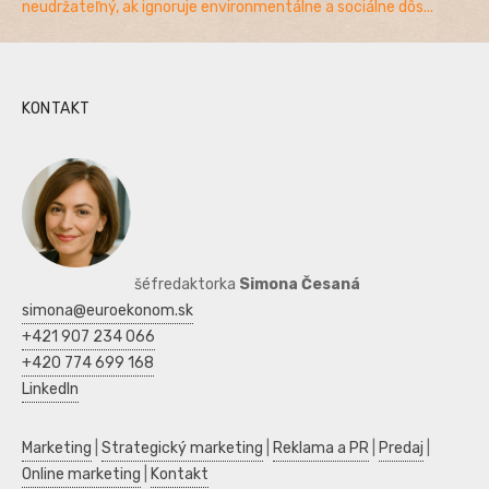
neudržateľný, ak ignoruje environmentálne a sociálne dôs...
KONTAKT
šéfredaktorka
Simona Česaná
simona@euroekonom.sk
+421 907 234 066
+420 774 699 168
LinkedIn
Marketing
|
Strategický marketing
|
Reklama a PR
|
Predaj
|
Online marketing
|
Kontakt