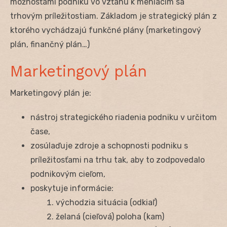
možnosťami podniku vo vzťahu k meniacim sa
trhovým príležitostiam. Základom je strategický plán z
ktorého vychádzajú funkčné plány (marketingový
plán, finančný plán…)
Marketingový plán
Marketingový plán je:
nástroj strategického riadenia podniku v určitom
čase,
zosúlaďuje zdroje a schopnosti podniku s
príležitosťami na trhu tak, aby to zodpovedalo
podnikovým cieľom,
poskytuje informácie:
východzia situácia (odkiaľ)
želaná (cieľová) poloha (kam)