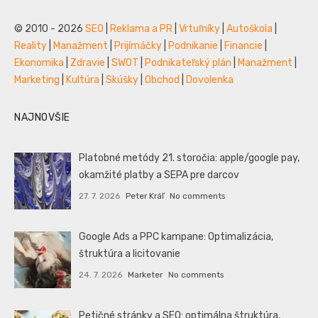
© 2010 - 2026
SEO
|
Reklama a PR
|
Vrtuľníky
|
Autoškola
|
Reality
|
Manažment
|
Prijímáčky
|
Podnikanie
|
Financie
|
Ekonomika
|
Zdravie
|
SWOT
|
Podnikateľský plán
|
Manažment
|
Marketing
|
Kultúra
|
Skúšky
|
Obchod
|
Dovolenka
NAJNOVŠIE
Platobné metódy 21. storočia: apple/google pay,
okamžité platby a SEPA pre darcov
27. 7. 2026
Peter Kráľ
No comments
Google Ads a PPC kampane: Optimalizácia,
štruktúra a licitovanie
24. 7. 2026
Marketer
No comments
Petičné stránky a SEO: optimálna štruktúra,