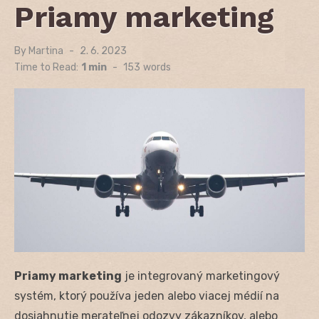
Priamy marketing
By
Martina
Posted
2. 6. 2023
on
Time to Read:
1 min
-
153
words
Priamy marketing
je integrovaný marketingový
systém, ktorý používa jeden alebo viacej médií na
dosiahnutie merateľnej odozvy zákazníkov, alebo