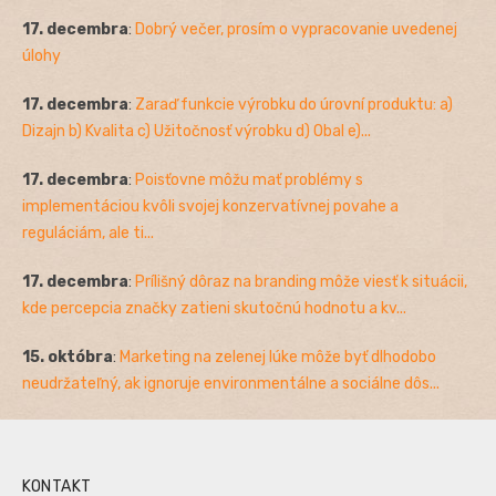
17. decembra
:
Dobrý večer, prosím o vypracovanie uvedenej
úlohy
17. decembra
:
Zaraď funkcie výrobku do úrovní produktu: a)
Dizajn b) Kvalita c) Užitočnosť výrobku d) Obal e)...
17. decembra
:
Poisťovne môžu mať problémy s
implementáciou kvôli svojej konzervatívnej povahe a
reguláciám, ale ti...
17. decembra
:
Prílišný dôraz na branding môže viesť k situácii,
kde percepcia značky zatieni skutočnú hodnotu a kv...
15. októbra
:
Marketing na zelenej lúke môže byť dlhodobo
neudržateľný, ak ignoruje environmentálne a sociálne dôs...
KONTAKT