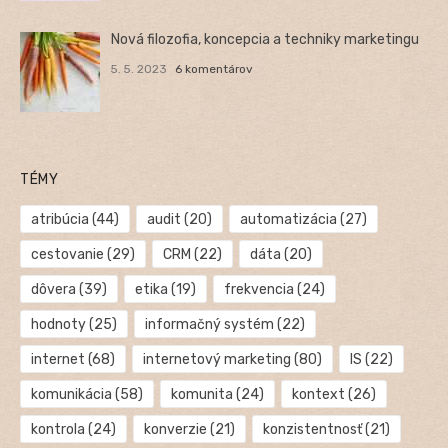
Nová filozofia, koncepcia a techniky marketingu
5. 5. 2023
6 komentárov
TÉMY
atribúcia
(44)
audit
(20)
automatizácia
(27)
cestovanie
(29)
CRM
(22)
dáta
(20)
dôvera
(39)
etika
(19)
frekvencia
(24)
hodnoty
(25)
informačný systém
(22)
internet
(68)
internetový marketing
(80)
IS
(22)
komunikácia
(58)
komunita
(24)
kontext
(26)
kontrola
(24)
konverzie
(21)
konzistentnosť
(21)