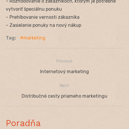
– Rozhodovanie o zákazníkoch, ktorým je potrebné
vytvoriť špeciálnu ponuku
– Prehlbovanie vernosti zákazníka
– Zasielanie ponuky na nový nákup
Tag:
marketing
Previous
Navigácia
Previous
Internetový marketing
v
post:
Next
článku
Next
Distribučné cesty priameho marketingu
post:
Poradňa