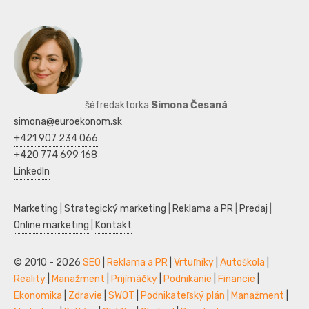
šéfredaktorka
Simona Česaná
simona@euroekonom.sk
+421 907 234 066
+420 774 699 168
LinkedIn
Marketing
|
Strategický marketing
|
Reklama a PR
|
Predaj
|
Online marketing
|
Kontakt
© 2010 - 2026
SEO
|
Reklama a PR
|
Vrtuľníky
|
Autoškola
|
Reality
|
Manažment
|
Prijímáčky
|
Podnikanie
|
Financie
|
Ekonomika
|
Zdravie
|
SWOT
|
Podnikateľský plán
|
Manažment
|