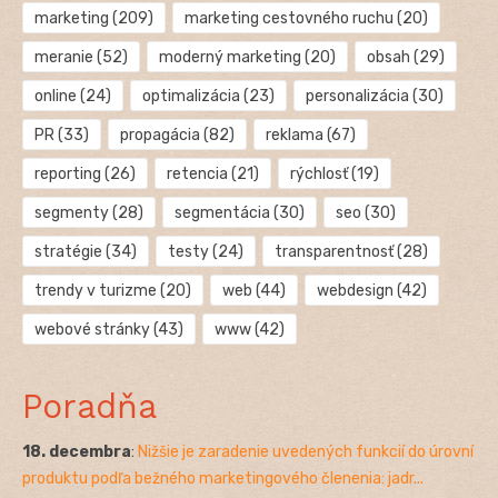
marketing
(209)
marketing cestovného ruchu
(20)
meranie
(52)
moderný marketing
(20)
obsah
(29)
online
(24)
optimalizácia
(23)
personalizácia
(30)
PR
(33)
propagácia
(82)
reklama
(67)
reporting
(26)
retencia
(21)
rýchlosť
(19)
segmenty
(28)
segmentácia
(30)
seo
(30)
stratégie
(34)
testy
(24)
transparentnosť
(28)
trendy v turizme
(20)
web
(44)
webdesign
(42)
webové stránky
(43)
www
(42)
Poradňa
18. decembra
:
Nižšie je zaradenie uvedených funkcií do úrovní
produktu podľa bežného marketingového členenia: jadr...