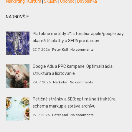
Marketing
|
Kultúra
|
Skúšky
|
Obchod
|
Dovolenka
NAJNOVŠIE
Platobné metódy 21. storočia: apple/google pay,
okamžité platby a SEPA pre darcov
27. 7. 2026
Peter Kráľ
No comments
Google Ads a PPC kampane: Optimalizácia,
štruktúra a licitovanie
24. 7. 2026
Marketer
No comments
Petičné stránky a SEO: optimálna štruktúra,
schema markup a správa archívu
19. 7. 2026
Peter Kráľ
No comments