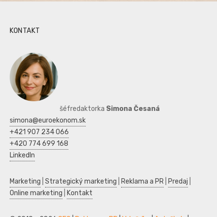
KONTAKT
šéfredaktorka
Simona Česaná
simona@euroekonom.sk
+421 907 234 066
+420 774 699 168
LinkedIn
Marketing
|
Strategický marketing
|
Reklama a PR
|
Predaj
|
Online marketing
|
Kontakt