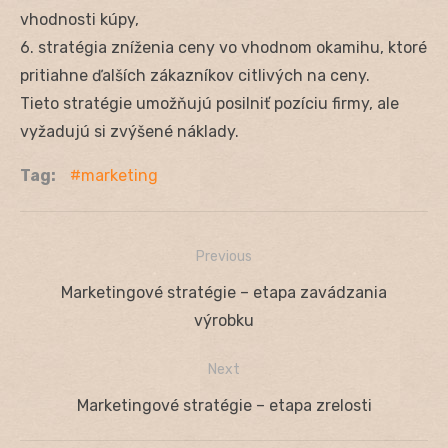
vhodnosti kúpy,
6. stratégia zníženia ceny vo vhodnom okamihu, ktoré
pritiahne ďalších zákazníkov citlivých na ceny.
Tieto stratégie umožňujú posilniť pozíciu firmy, ale
vyžadujú si zvýšené náklady.
Tag:
marketing
Previous
Navigácia
Previous
Marketingové stratégie – etapa zavádzania
v
post:
výrobku
článku
Next
Next
Marketingové stratégie – etapa zrelosti
post: