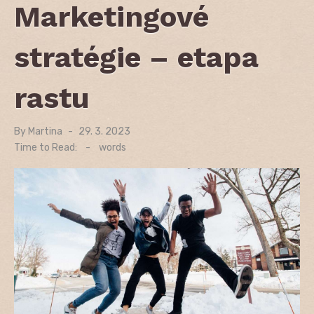
Marketingové
stratégie – etapa
rastu
By
Martina
Posted
29. 3. 2023
on
Time to Read:
-
words