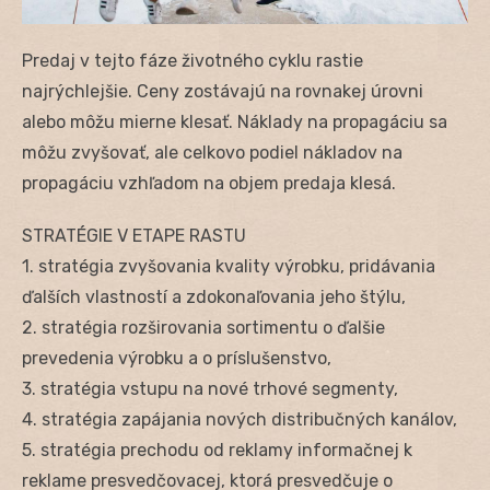
Predaj v tejto fáze životného cyklu rastie
najrýchlejšie. Ceny zostávajú na rovnakej úrovni
alebo môžu mierne klesať. Náklady na propagáciu sa
môžu zvyšovať, ale celkovo podiel nákladov na
propagáciu vzhľadom na objem predaja klesá.
STRATÉGIE V ETAPE RASTU
1. stratégia zvyšovania kvality výrobku, pridávania
ďalších vlastností a zdokonaľovania jeho štýlu,
2. stratégia rozširovania sortimentu o ďalšie
prevedenia výrobku a o príslušenstvo,
3. stratégia vstupu na nové trhové segmenty,
4. stratégia zapájania nových distribučných kanálov,
5. stratégia prechodu od reklamy informačnej k
reklame presvedčovacej, ktorá presvedčuje o