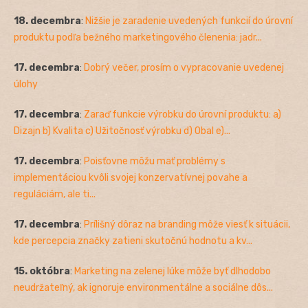
18. decembra
:
Nižšie je zaradenie uvedených funkcií do úrovní
produktu podľa bežného marketingového členenia: jadr...
17. decembra
:
Dobrý večer, prosím o vypracovanie uvedenej
úlohy
17. decembra
:
Zaraď funkcie výrobku do úrovní produktu: a)
Dizajn b) Kvalita c) Užitočnosť výrobku d) Obal e)...
17. decembra
:
Poisťovne môžu mať problémy s
implementáciou kvôli svojej konzervatívnej povahe a
reguláciám, ale ti...
17. decembra
:
Prílišný dôraz na branding môže viesť k situácii,
kde percepcia značky zatieni skutočnú hodnotu a kv...
15. októbra
:
Marketing na zelenej lúke môže byť dlhodobo
neudržateľný, ak ignoruje environmentálne a sociálne dôs...