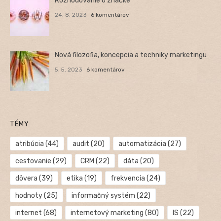
Rozhodovanie o značke
24. 8. 2023
6 komentárov
Nová filozofia, koncepcia a techniky marketingu
5. 5. 2023
6 komentárov
TÉMY
atribúcia
(44)
audit
(20)
automatizácia
(27)
cestovanie
(29)
CRM
(22)
dáta
(20)
dôvera
(39)
etika
(19)
frekvencia
(24)
hodnoty
(25)
informačný systém
(22)
internet
(68)
internetový marketing
(80)
IS
(22)