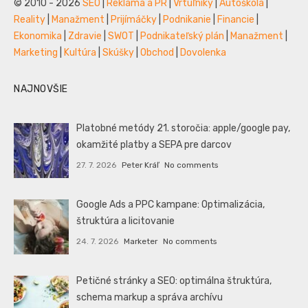
© 2010 - 2026
SEO
|
Reklama a PR
|
Vrtuľníky
|
Autoškola
|
Reality
|
Manažment
|
Prijímáčky
|
Podnikanie
|
Financie
|
Ekonomika
|
Zdravie
|
SWOT
|
Podnikateľský plán
|
Manažment
|
Marketing
|
Kultúra
|
Skúšky
|
Obchod
|
Dovolenka
NAJNOVŠIE
Platobné metódy 21. storočia: apple/google pay,
okamžité platby a SEPA pre darcov
27. 7. 2026
Peter Kráľ
No comments
Google Ads a PPC kampane: Optimalizácia,
štruktúra a licitovanie
24. 7. 2026
Marketer
No comments
Petičné stránky a SEO: optimálna štruktúra,
schema markup a správa archívu