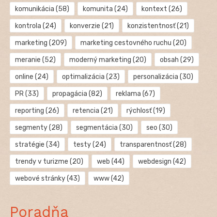
komunikácia
(58)
komunita
(24)
kontext
(26)
kontrola
(24)
konverzie
(21)
konzistentnosť
(21)
marketing
(209)
marketing cestovného ruchu
(20)
meranie
(52)
moderný marketing
(20)
obsah
(29)
online
(24)
optimalizácia
(23)
personalizácia
(30)
PR
(33)
propagácia
(82)
reklama
(67)
reporting
(26)
retencia
(21)
rýchlosť
(19)
segmenty
(28)
segmentácia
(30)
seo
(30)
stratégie
(34)
testy
(24)
transparentnosť
(28)
trendy v turizme
(20)
web
(44)
webdesign
(42)
webové stránky
(43)
www
(42)
Poradňa