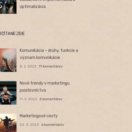
optimalizácia
JČÍTANEJŠIE
Komunikácia – druhy, funkcie a
význam komunikácie
8. 2. 2023
11 komentárov
Nové trendy v marketingu
poisťovníctva
11. 5. 2023
6 komentárov
Marketingové cesty
23. 3. 2023
6 komentárov