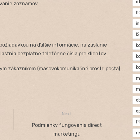
e
covanie zoznamov
h
i
IS
 požiadavkou na ďalšie informácie, na zaslanie
k
astnia bezplatné telefónne čísla pre klientov.
k
k
nym zákazníkom (masovokomunikačné prostr. pošta)
m
m
o
o
Next
P
Next
Podmienky fungovania direct
r
post:
marketingu