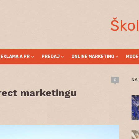
Ško
REKLAMA A PR
PREDAJ
ONLINE MARKETING
MODE
NA
0
rect marketingu