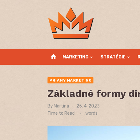
Skip
to
content
home
MARKETING
STRATÉGIE
PRIAMY MARKETING
Základné formy di
By
Martina
Posted
25. 4. 2023
on
Time to Read:
-
words