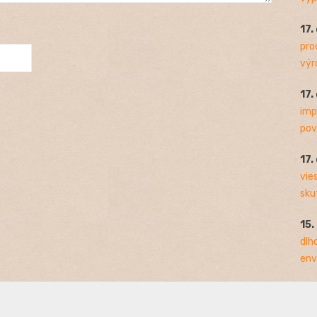
17.
pro
výro
17.
imp
pov
17.
vie
sku
15.
dlh
env