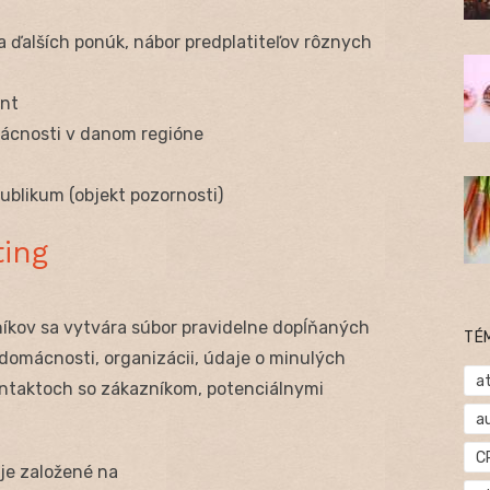
 ďalších ponúk, nábor predplatiteľov rôznych
ent
mácnosti v danom regióne
ublikum (objekt pozornosti)
ing
íkov sa vytvára súbor pravidelne dopĺňaných
TÉ
 domácnosti, organizácii, údaje o minulých
at
ntaktoch so zákazníkom, potenciálnymi
a
C
je založené na