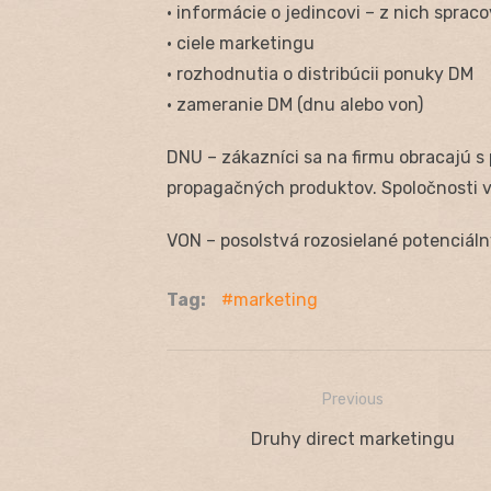
• informácie o jedincovi – z nich spra
• ciele marketingu
• rozhodnutia o distribúcii ponuky DM
• zameranie DM (dnu alebo von)
DNU – zákazníci sa na firmu obracajú s
propagačných produktov. Spoločnosti vl
VON – posolstvá rozosielané potenciál
Tag:
marketing
Previous
Navigácia
Previous
Druhy direct marketingu
v
post: