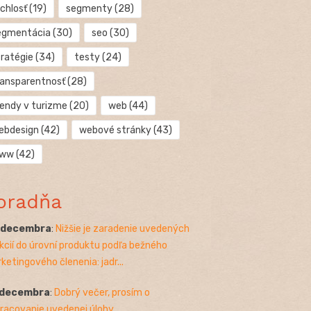
chlosť
(19)
segmenty
(28)
egmentácia
(30)
seo
(30)
tratégie
(34)
testy
(24)
ransparentnosť
(28)
rendy v turizme
(20)
web
(44)
ebdesign
(42)
webové stránky
(43)
ww
(42)
oradňa
. decembra
:
Nižšie je zaradenie uvedených
kcií do úrovní produktu podľa bežného
ketingového členenia: jadr...
 decembra
:
Dobrý večer, prosím o
racovanie uvedenej úlohy