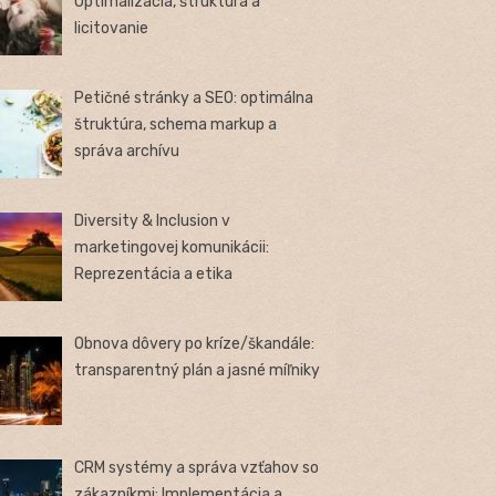
Optimalizácia, štruktúra a
licitovanie
Petičné stránky a SEO: optimálna
štruktúra, schema markup a
správa archívu
Diversity & Inclusion v
marketingovej komunikácii:
Reprezentácia a etika
Obnova dôvery po kríze/škandále:
transparentný plán a jasné míľniky
CRM systémy a správa vzťahov so
zákazníkmi: Implementácia a