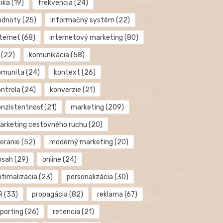
tika
(19)
frekvencia
(24)
odnoty
(25)
informačný systém
(22)
nternet
(68)
internetový marketing
(80)
(22)
komunikácia
(58)
omunita
(24)
kontext
(26)
ontrola
(24)
konverzie
(21)
onzistentnosť
(21)
marketing
(209)
arketing cestovného ruchu
(20)
eranie
(52)
moderný marketing
(20)
bsah
(29)
online
(24)
ptimalizácia
(23)
personalizácia
(30)
R
(33)
propagácia
(82)
reklama
(67)
eporting
(26)
retencia
(21)