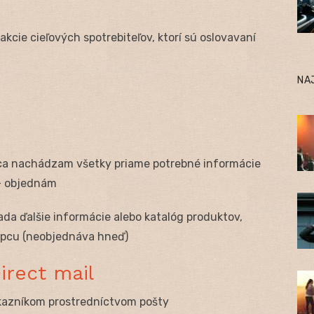
kcie cieľových spotrebiteľov, ktorí sú oslovavaní
NA
mca nachádzam všetky priame potrebné informácie
 – objednám
ada ďalšie informácie alebo katalóg produktov,
tupcu (neobjednáva hneď)
irect mail
kazníkom prostredníctvom pošty