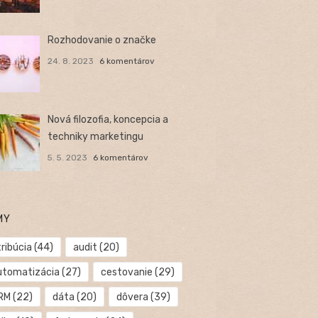
Rozhodovanie o značke
24. 8. 2023
6 komentárov
Nová filozofia, koncepcia a
techniky marketingu
5. 5. 2023
6 komentárov
MY
ribúcia
(44)
audit
(20)
utomatizácia
(27)
cestovanie
(29)
RM
(22)
dáta
(20)
dôvera
(39)