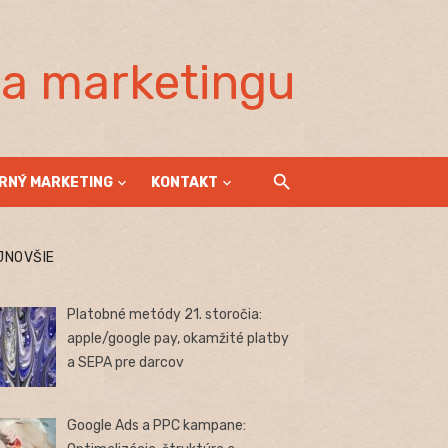
la marketingu
RNÝ MARKETING
KONTAKT
JNOVŠIE
Platobné metódy 21. storočia:
apple/google pay, okamžité platby
a SEPA pre darcov
Google Ads a PPC kampane: