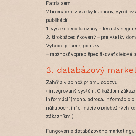
Patria sem:
? hromadné zásielky kupónov, výrobov a
publikácií
1. vysokopecializovaný – len istý segm
2. širokošpecifikovaný – pre všetky do
Výhoda priamej ponuky:
– možnosť vopred špecifikovať cieľové p
3. databázový market
Zahŕňa viac než priamu odozvu
• integrovaný systém. O každom zákazn
informácií (meno, adresa, informácie o
nákupoch, informácie o priebežných ko
zákazníkmi)
Fungovanie databázového marketingu 