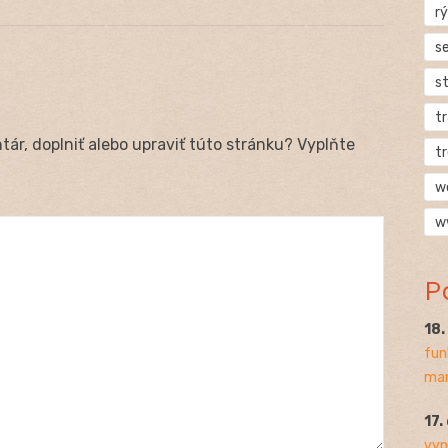
rý
s
s
t
ár, doplniť alebo upraviť túto stránku? Vyplňte
t
w
w
P
18
fun
mar
17.
vyp