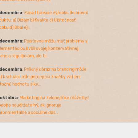
 decembra
:
Zaraď funkcie výrobku do úrovní
duktu: a) Dizajn b) Kvalita c) Užitočnosť
bku d) Obal e)...
 decembra
:
Poisťovne môžu mať problémy s
lementáciou kvôli svojej konzervatívnej
ahe a reguláciám, ale ti...
 decembra
:
Prílišný dôraz na branding môže
sť k situácii, kde percepcia značky zatieni
točnú hodnotu a kv...
 októbra
:
Marketing na zelenej lúke môže byť
odobo neudržateľný, ak ignoruje
ironmentálne a sociálne dôs...