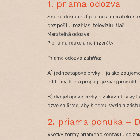
1. priama odozva
Snaha dosiahnuť priame a merateľné rea
cez poštu, rozhlas, televíziu, tlač.
Merateľná odozva:
? priama reakcia na inzeráty
Priama odozva zahŕňa:
A) jednoetapové prvky – ja ako záuje
od firmy, ktorá propaguje svoj produkt
B) dvojetapové prvky – zákazník si vyži
ozve sa firme, aby k nemu vyslala zás
2. priama ponuka – D
Všetky formy priameho kontaktu so zá