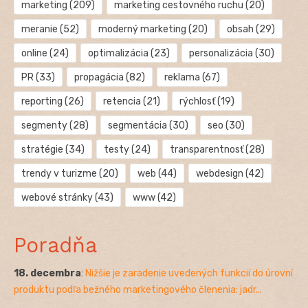
marketing
(209)
marketing cestovného ruchu
(20)
meranie
(52)
moderný marketing
(20)
obsah
(29)
online
(24)
optimalizácia
(23)
personalizácia
(30)
PR
(33)
propagácia
(82)
reklama
(67)
reporting
(26)
retencia
(21)
rýchlosť
(19)
segmenty
(28)
segmentácia
(30)
seo
(30)
stratégie
(34)
testy
(24)
transparentnosť
(28)
trendy v turizme
(20)
web
(44)
webdesign
(42)
webové stránky
(43)
www
(42)
Poradňa
18. decembra
:
Nižšie je zaradenie uvedených funkcií do úrovní
produktu podľa bežného marketingového členenia: jadr...