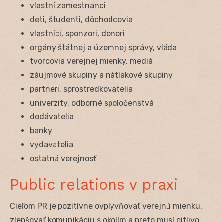
vlastní zamestnanci
deti, študenti, dôchodcovia
vlastníci, sponzori, donori
orgány štátnej a územnej správy, vláda
tvorcovia verejnej mienky, mediá
záujmové skupiny a nátlakové skupiny
partneri, sprostredkovatelia
univerzity, odborné spoločenstvá
dodávatelia
banky
vydavatelia
ostatná verejnosť
Public relations v praxi
Cieľom PR je pozitívne ovplyvňovať verejnú mienku,
zlepšovať komunikáciu s okolím a preto musí citlivo