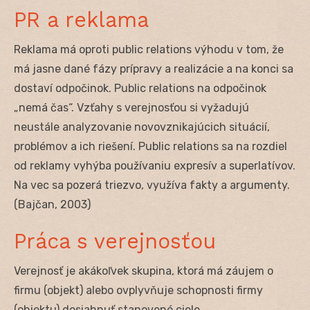
PR a reklama
Reklama má oproti public relations výhodu v tom, že
má jasne dané fázy prípravy a realizácie a na konci sa
dostaví odpočinok. Public relations na odpočinok
„nemá čas“. Vzťahy s verejnosťou si vyžadujú
neustále analyzovanie novovznikajúcich situácií,
problémov a ich riešení. Public relations sa na rozdiel
od reklamy vyhýba používaniu expresív a superlatívov.
Na vec sa pozerá triezvo, využíva fakty a argumenty.
(Bajčan, 2003)
Práca s verejnosťou
Verejnosť je akákoľvek skupina, ktorá má záujem o
firmu (objekt) alebo ovplyvňuje schopnosti firmy
(objektu) dosiahnuť stanovené ciele.