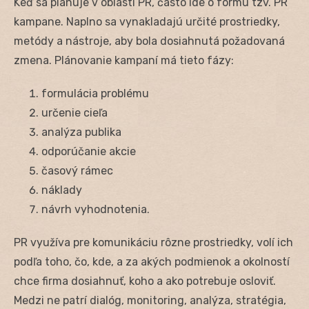
Keď sa plánuje v oblasti PR, často ide o formu tzv. PR
kampane. Naplno sa vynakladajú určité prostriedky,
metódy a nástroje, aby bola dosiahnutá požadovaná
zmena. Plánovanie kampaní má tieto fázy:
formulácia problému
určenie cieľa
analýza publika
odporúčanie akcie
časový rámec
náklady
návrh vyhodnotenia.
PR využíva pre komunikáciu rôzne prostriedky, volí ich
podľa toho, čo, kde, a za akých podmienok a okolností
chce firma dosiahnuť, koho a ako potrebuje osloviť.
Medzi ne patrí dialóg, monitoring, analýza, stratégia,