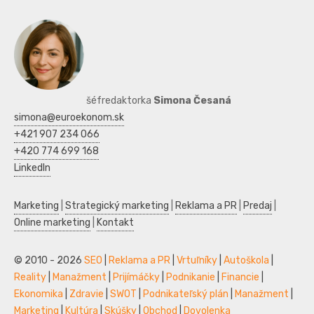
šéfredaktorka
Simona Česaná
simona@euroekonom.sk
+421 907 234 066
+420 774 699 168
LinkedIn
Marketing
|
Strategický marketing
|
Reklama a PR
|
Predaj
|
Online marketing
|
Kontakt
© 2010 - 2026
SEO
|
Reklama a PR
|
Vrtuľníky
|
Autoškola
|
Reality
|
Manažment
|
Prijímáčky
|
Podnikanie
|
Financie
|
Ekonomika
|
Zdravie
|
SWOT
|
Podnikateľský plán
|
Manažment
|
Marketing
|
Kultúra
|
Skúšky
|
Obchod
|
Dovolenka