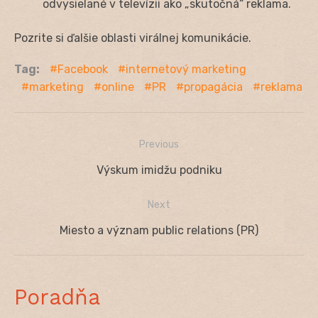
odvysielané v televízii ako „skutočná“ reklama.
Pozrite si ďalšie oblasti virálnej komunikácie.
Tag:
Facebook
internetový marketing
marketing
online
PR
propagácia
reklama
Previous
Navigácia
Previous
Výskum imidžu podniku
v
post:
Next
článku
Next
Miesto a význam public relations (PR)
post:
Poradňa