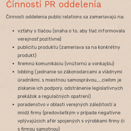
Činnosti PR oddelenia
Činnosti oddelenia public relations sa zameriavajú na:
vzťahy s tlačou (snaha o to, aby tlač informovala
verejnosť pozitívne)
publicitu produktu (zameriava sa na konkrétny
produkt)
firemnú komunikáciu (vnútornú a vonkajšiu)
lobbing (jednanie so zákonodarcami a vládnymi
úradníkmi, s miestnou samosprávou,…,cieľom je
získanie ich podpory, odstránenie legislatívnych
prekážok a regulačných opatrení)
poradenstvo v oblasti verejných záležitostí a
imidž firmy (predovšetkým v prípade negatívne
vplývajúcich afér spojených s výrobkami firmy či
s firmou samotnou)