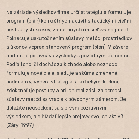
Na základe výsledkov firma určí stratégiu a formuluje
program (plán) konkrétnych aktivít s taktickými cieľmi
postupných krokov, zameraných na cieľový segment.
Pokračuje uskutočnením sústavy metód, prostriedkov
a úkonov vopred stanovený program (plán). V závere
hodnotí a porovnáva výsledky s pôvodnými zámermi.
Podľa toho, či dochádza k zhode alebo nezhode
formuluje nové ciele, sleduje a skúma zmenené
podmienky, vyberá stratégie s taktickými krokmi,
zdokonaľuje postupy a pri ich realizácii za pomoci
sústavy metód sa vracia k pôvodnýrm zámerom. Je
dôležité neuspokojiť sa s prvým pozitívnym
výsledkom, ale hľadať lepšie prejavy svojich aktivít.
(Žáry, 1997)