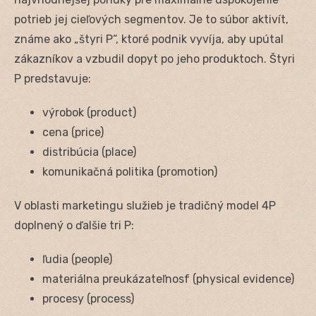
potrieb jej cieľových segmentov. Je to súbor aktivít,
známe ako „štyri P“, ktoré podnik vyvíja, aby upútal
zákazníkov a vzbudil dopyt po jeho produktoch. Štyri
P predstavuje:
výrobok (product)
cena (price)
distribúcia (place)
komunikačná politika (promotion)
V oblasti marketingu služieb je tradičný model 4P
doplnený o ďalšie tri P:
ľudia (people)
materiálna preukázateľnosf (physical evidence)
procesy (process)