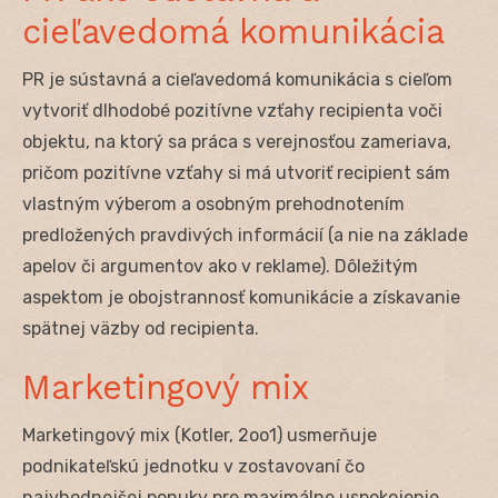
cieľavedomá komunikácia
PR je sústavná a cieľavedomá komunikácia s cieľom
vytvoriť dlhodobé pozitívne vzťahy recipienta voči
objektu, na ktorý sa práca s verejnosťou zameriava,
pričom pozitívne vzťahy si má utvoriť recipient sám
vlastným výberom a osobným prehodnotením
predložených pravdivých informácií (a nie na základe
apelov či argumentov ako v reklame). Dôležitým
aspektom je obojstrannosť komunikácie a získavanie
spätnej väzby od recipienta.
Marketingový mix
Marketingový mix (Kotler, 2oo1) usmerňuje
podnikateľskú jednotku v zostavovaní čo
najvhodnejšej ponuky pre maximálne uspokojenie