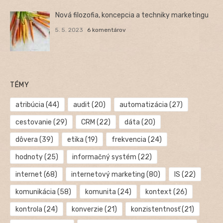
Nová filozofia, koncepcia a techniky marketingu
5. 5. 2023
6 komentárov
TÉMY
atribúcia
(44)
audit
(20)
automatizácia
(27)
cestovanie
(29)
CRM
(22)
dáta
(20)
dôvera
(39)
etika
(19)
frekvencia
(24)
hodnoty
(25)
informačný systém
(22)
internet
(68)
internetový marketing
(80)
IS
(22)
komunikácia
(58)
komunita
(24)
kontext
(26)
kontrola
(24)
konverzie
(21)
konzistentnosť
(21)