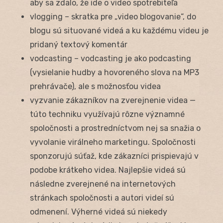
aby sa zdalo, že ide o video spotrebiteľa
vlogging – skratka pre „video blogovanie“, do
blogu sú situované videá a ku každému videu je
pridaný textový komentár
vodcasting – vodcasting je ako podcasting
(vysielanie hudby a hovoreného slova na MP3
prehrávače), ale s možnosťou videa
vyzvanie zákazníkov na zverejnenie videa —
túto techniku využívajú rôzne významné
spoločnosti a prostredníctvom nej sa snažia o
vyvolanie virálneho marketingu. Spoločnosti
sponzorujú súťaž, kde zákazníci prispievajú v
podobe krátkeho videa. Najlepšie videá sú
následne zverejnené na internetových
stránkach spoločnosti a autori videí sú
odmenení. Výherné videá sú niekedy