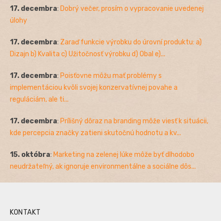
17. decembra
:
Dobrý večer, prosím o vypracovanie uvedenej
úlohy
17. decembra
:
Zaraď funkcie výrobku do úrovní produktu: a)
Dizajn b) Kvalita c) Užitočnosť výrobku d) Obal e)...
17. decembra
:
Poisťovne môžu mať problémy s
implementáciou kvôli svojej konzervatívnej povahe a
reguláciám, ale ti...
17. decembra
:
Prílišný dôraz na branding môže viesť k situácii,
kde percepcia značky zatieni skutočnú hodnotu a kv...
15. októbra
:
Marketing na zelenej lúke môže byť dlhodobo
neudržateľný, ak ignoruje environmentálne a sociálne dôs...
KONTAKT