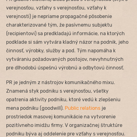
verejnosťou, vzťahy s verejnosťou, vzťahy k
verejnosti) je nepriame propagačné pôsobenie
charakterizované tým, že pasívnemu subjektu
(recipientovi) sa predkladajú informácie, na ktorých
podklade si sám vytvára kladný názor na podnik, jeho
činnosť, výrobky, služby a pod. Tým napomáha k
vytváraniu požadovaných postojov, nevyhnutných
pre dlhodobú úspešnú výrobnú a odbytovú činnosť.
PR je jedným z nástrojov komunikačného mixu.
Znamená styk podniku s verejnosťou, všetky
opatrenia aktivity podniku, ktoré vedú k zlepšeniu
mena podniku (goodwill).
Public relations
je
prostriedok masovej komunikácie na vytvorenie
pozitívneho imidžu firmy. V organizačnej štruktúre
podniku býva aj oddelenie pre vzťahy s verejnosťou.