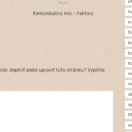
e
Next
h
Next
Komunikačný mix – faktory
post:
i
IS
k
k
k
ár, doplniť alebo upraviť túto stránku? Vyplňte
m
m
o
o
P
r