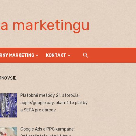
la marketingu
RNÝ MARKETING
KONTAKT
JNOVŠIE
Platobné metódy 21. storočia:
apple/google pay, okamžité platby
a SEPA pre darcov
Google Ads a PPC kampane: