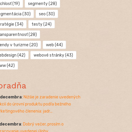
chlosť
(19)
segmenty
(28)
egmentácia
(30)
seo
(30)
tratégie
(34)
testy
(24)
ransparentnosť
(28)
rendy v turizme
(20)
web
(44)
ebdesign
(42)
webové stránky
(43)
ww
(42)
oradňa
. decembra
:
Nižšie je zaradenie uvedených
kcií do úrovní produktu podľa bežného
ketingového členenia: jadr...
 decembra
:
Dobrý večer, prosím o
racovanie uvedenej úlohy