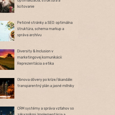
Optimalizácia, štruktúra a
licitovanie
Petičné stránky a SEO: optimálna
štruktúra, schema markup a
správa archívu
Diversity & Inclusion v
marketingovej komunikácii:
Reprezentácia a etika
Obnova dôvery po kríze/škandále:
transparentný plán a jasné míľniky
CRM systémy a správa vzťahov so
zákazníkmi: Implementácia a