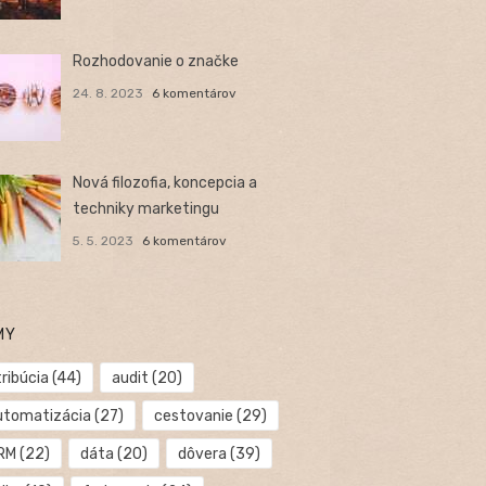
Rozhodovanie o značke
24. 8. 2023
6 komentárov
Nová filozofia, koncepcia a
techniky marketingu
5. 5. 2023
6 komentárov
MY
ribúcia
(44)
audit
(20)
utomatizácia
(27)
cestovanie
(29)
RM
(22)
dáta
(20)
dôvera
(39)