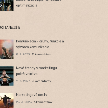
optimalizácia
JČÍTANEJŠIE
Komunikácia – druhy, funkcie a
význam komunikácie
8. 2. 2023
11 komentárov
Nové trendy v marketingu
poisťovníctva
11. 5. 2023
6 komentárov
Marketingové cesty
23. 3. 2023
6 komentárov