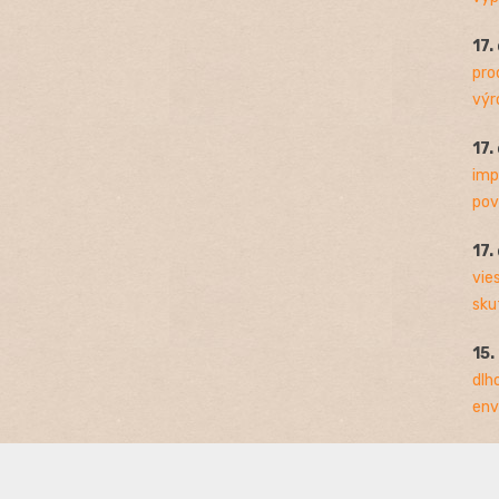
17.
pro
výro
17.
imp
pov
17.
vie
sku
15.
dlh
env