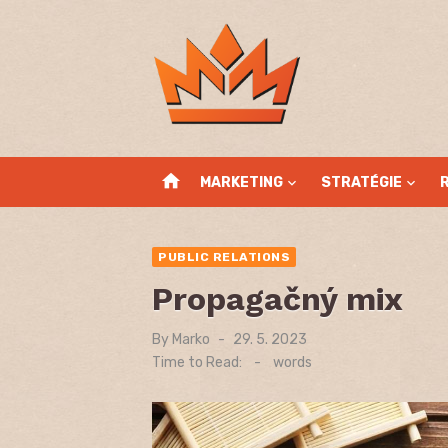
Skip
to
content
home
MARKETING
STRATÉGIE
PUBLIC RELATIONS
Propagačný mix
By
Marko
Posted
29. 5. 2023
on
Time to Read:
-
words