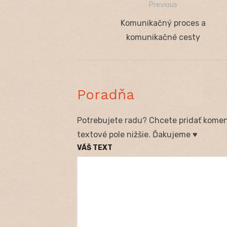
Previous
Navigácia
Previous
Komunikačný proces a
v
post:
komunikačné cesty
článku
Poradňa
Potrebujete radu? Chcete pridať koment
textové pole nižšie. Ďakujeme ♥
VÁŠ TEXT