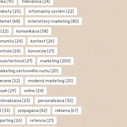
tika
(19)
frekvencia
(24)
odnoty
(25)
informačný systém
(22)
nternet
(68)
internetový marketing
(80)
(22)
komunikácia
(58)
omunita
(24)
kontext
(26)
ontrola
(24)
konverzie
(21)
onzistentnosť
(21)
marketing
(209)
arketing cestovného ruchu
(20)
eranie
(52)
moderný marketing
(20)
bsah
(29)
online
(24)
ptimalizácia
(23)
personalizácia
(30)
R
(33)
propagácia
(82)
reklama
(67)
eporting
(26)
retencia
(21)