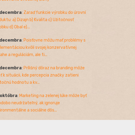
 decembra
:
Zaraď funkcie výrobku do úrovní
duktu: a) Dizajn b) Kvalita c) Užitočnosť
bku d) Obal e)...
 decembra
:
Poisťovne môžu mať problémy s
lementáciou kvôli svojej konzervatívnej
ahe a reguláciám, ale ti...
 decembra
:
Prílišný dôraz na branding môže
sť k situácii, kde percepcia značky zatieni
točnú hodnotu a kv...
 októbra
:
Marketing na zelenej lúke môže byť
odobo neudržateľný, ak ignoruje
ironmentálne a sociálne dôs...