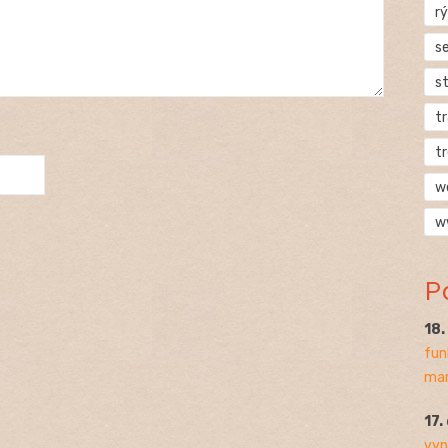
rý
s
s
t
t
w
w
P
18
fun
mar
17.
vyp