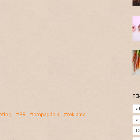
TÉ
at
eting
PR
propagácia
reklama
a
C