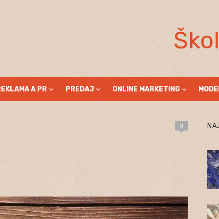
Ško
REKLAMA A PR
PREDAJ
ONLINE MARKETING
MODE
NA
0