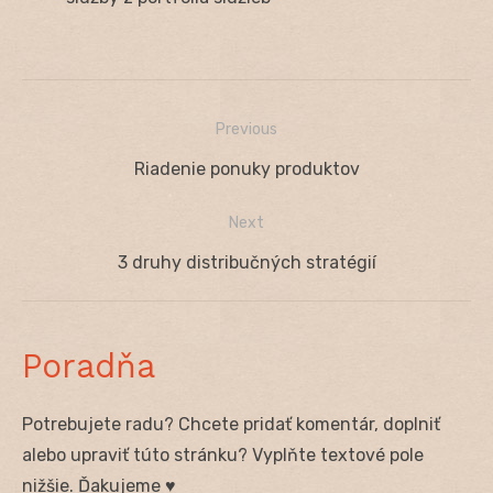
Previous
Navigácia
Previous
Riadenie ponuky produktov
v
post:
Next
článku
Next
3 druhy distribučných stratégií
post:
Poradňa
Potrebujete radu? Chcete pridať komentár, doplniť
alebo upraviť túto stránku? Vyplňte textové pole
nižšie. Ďakujeme ♥