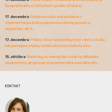
Dizajn b) Kvalita c) Užitočnosť výrobku d) Obal e)...
17. decembra
:
Poisťovne môžu mať problémy s
implementáciou kvôli svojej konzervatívnej povahe a
reguláciám, ale ti...
17. decembra
:
Prílišný dôraz na branding môže viesť k situácii,
kde percepcia značky zatieni skutočnú hodnotu a kv...
15. októbra
:
Marketing na zelenej lúke môže byť dlhodobo
neudržateľný, ak ignoruje environmentálne a sociálne dôs...
KONTAKT