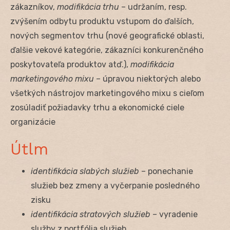
zákazníkov,
modifikácia trhu
– udržaním, resp.
zvýšením odbytu produktu vstupom do ďalších,
nových segmentov trhu (nové geografické oblasti,
ďalšie vekové kategórie, zákazníci konkurenčného
poskytovateľa produktov atď.),
modifikácia
marketingového mixu
– úpravou niektorých alebo
všetkých nástrojov marketingového mixu s cieľom
zosúladiť požiadavky trhu a ekonomické ciele
organizácie
Útlm
identifikácia slabých služieb
– ponechanie
služieb bez zmeny a vyčerpanie posledného
zisku
identifikácia stratových služieb
– vyradenie
služby z portfólia služieb