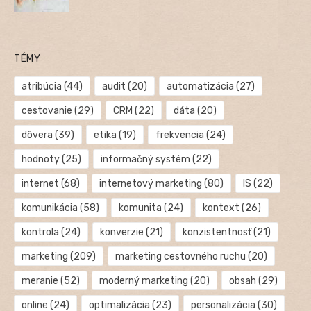
TÉMY
atribúcia
(44)
audit
(20)
automatizácia
(27)
cestovanie
(29)
CRM
(22)
dáta
(20)
dôvera
(39)
etika
(19)
frekvencia
(24)
hodnoty
(25)
informačný systém
(22)
internet
(68)
internetový marketing
(80)
IS
(22)
komunikácia
(58)
komunita
(24)
kontext
(26)
kontrola
(24)
konverzie
(21)
konzistentnosť
(21)
marketing
(209)
marketing cestovného ruchu
(20)
meranie
(52)
moderný marketing
(20)
obsah
(29)
online
(24)
optimalizácia
(23)
personalizácia
(30)