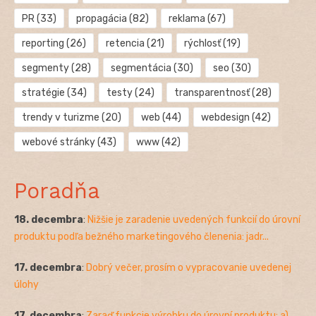
PR
(33)
propagácia
(82)
reklama
(67)
reporting
(26)
retencia
(21)
rýchlosť
(19)
segmenty
(28)
segmentácia
(30)
seo
(30)
stratégie
(34)
testy
(24)
transparentnosť
(28)
trendy v turizme
(20)
web
(44)
webdesign
(42)
webové stránky
(43)
www
(42)
Poradňa
18. decembra
:
Nižšie je zaradenie uvedených funkcií do úrovní
produktu podľa bežného marketingového členenia: jadr...
17. decembra
:
Dobrý večer, prosím o vypracovanie uvedenej
úlohy
17. decembra
:
Zaraď funkcie výrobku do úrovní produktu: a)