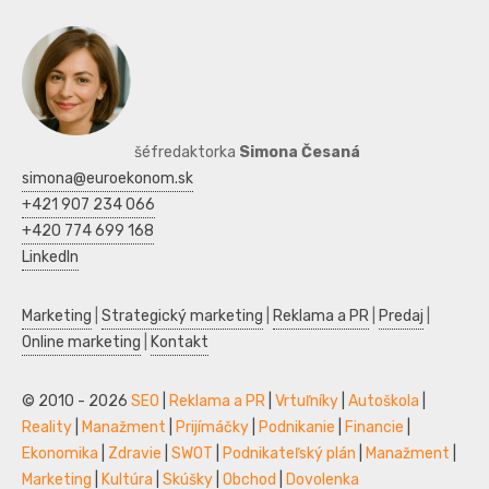
šéfredaktorka
Simona Česaná
simona@euroekonom.sk
+421 907 234 066
+420 774 699 168
LinkedIn
Marketing
|
Strategický marketing
|
Reklama a PR
|
Predaj
|
Online marketing
|
Kontakt
© 2010 - 2026
SEO
|
Reklama a PR
|
Vrtuľníky
|
Autoškola
|
Reality
|
Manažment
|
Prijímáčky
|
Podnikanie
|
Financie
|
Ekonomika
|
Zdravie
|
SWOT
|
Podnikateľský plán
|
Manažment
|
Marketing
|
Kultúra
|
Skúšky
|
Obchod
|
Dovolenka