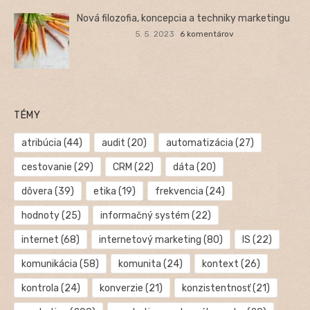
Nová filozofia, koncepcia a techniky marketingu
5. 5. 2023
6 komentárov
TÉMY
atribúcia
(44)
audit
(20)
automatizácia
(27)
cestovanie
(29)
CRM
(22)
dáta
(20)
dôvera
(39)
etika
(19)
frekvencia
(24)
hodnoty
(25)
informačný systém
(22)
internet
(68)
internetový marketing
(80)
IS
(22)
komunikácia
(58)
komunita
(24)
kontext
(26)
kontrola
(24)
konverzie
(21)
konzistentnosť
(21)