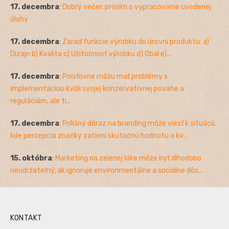
17. decembra
:
Dobrý večer, prosím o vypracovanie uvedenej
úlohy
17. decembra
:
Zaraď funkcie výrobku do úrovní produktu: a)
Dizajn b) Kvalita c) Užitočnosť výrobku d) Obal e)...
17. decembra
:
Poisťovne môžu mať problémy s
implementáciou kvôli svojej konzervatívnej povahe a
reguláciám, ale ti...
17. decembra
:
Prílišný dôraz na branding môže viesť k situácii,
kde percepcia značky zatieni skutočnú hodnotu a kv...
15. októbra
:
Marketing na zelenej lúke môže byť dlhodobo
neudržateľný, ak ignoruje environmentálne a sociálne dôs...
KONTAKT