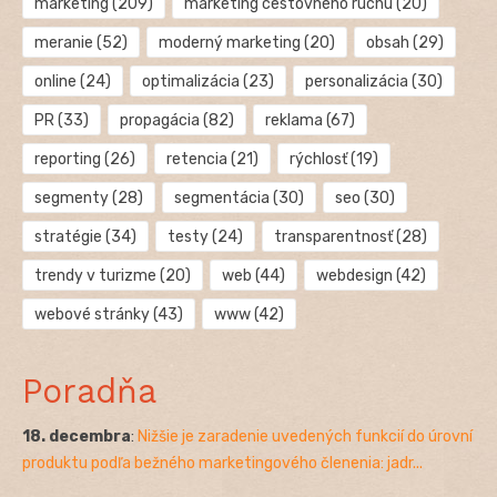
marketing
(209)
marketing cestovného ruchu
(20)
meranie
(52)
moderný marketing
(20)
obsah
(29)
online
(24)
optimalizácia
(23)
personalizácia
(30)
PR
(33)
propagácia
(82)
reklama
(67)
reporting
(26)
retencia
(21)
rýchlosť
(19)
segmenty
(28)
segmentácia
(30)
seo
(30)
stratégie
(34)
testy
(24)
transparentnosť
(28)
trendy v turizme
(20)
web
(44)
webdesign
(42)
webové stránky
(43)
www
(42)
Poradňa
18. decembra
:
Nižšie je zaradenie uvedených funkcií do úrovní
produktu podľa bežného marketingového členenia: jadr...