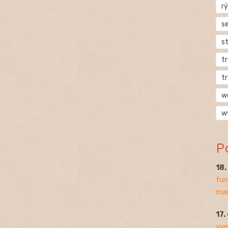
rý
s
s
t
t
w
w
P
18
fun
mar
17.
vyp