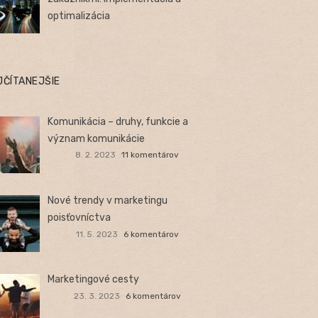
optimalizácia
JČÍTANEJŠIE
Komunikácia – druhy, funkcie a
význam komunikácie
8. 2. 2023
11 komentárov
Nové trendy v marketingu
poisťovníctva
11. 5. 2023
6 komentárov
Marketingové cesty
23. 3. 2023
6 komentárov