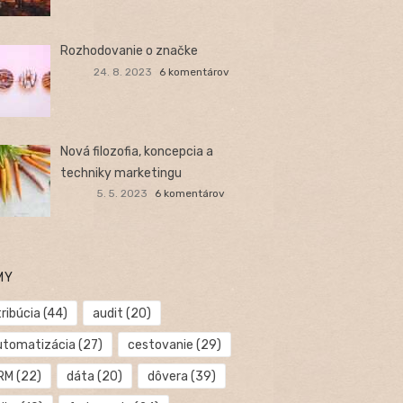
Rozhodovanie o značke
24. 8. 2023
6 komentárov
Nová filozofia, koncepcia a
techniky marketingu
5. 5. 2023
6 komentárov
MY
ribúcia
(44)
audit
(20)
utomatizácia
(27)
cestovanie
(29)
RM
(22)
dáta
(20)
dôvera
(39)