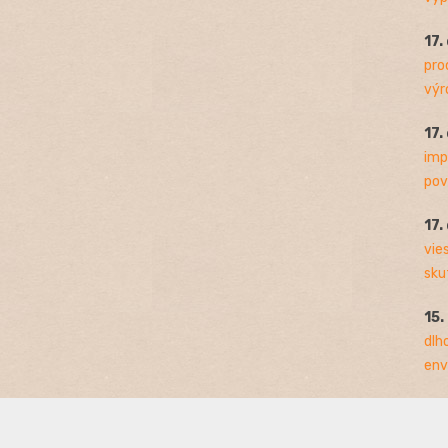
17.
pro
výro
17.
imp
pov
17.
vie
sku
15.
dlh
env