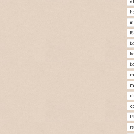
e
h
i
IS
k
k
k
m
m
o
o
P
r