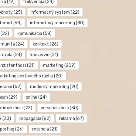
tika
(19)
frekvencia
(24)
odnoty
(25)
informačný systém
(22)
nternet
(68)
internetový marketing
(80)
(22)
komunikácia
(58)
omunita
(24)
kontext
(26)
ontrola
(24)
konverzie
(21)
onzistentnosť
(21)
marketing
(209)
arketing cestovného ruchu
(20)
eranie
(52)
moderný marketing
(20)
bsah
(29)
online
(24)
ptimalizácia
(23)
personalizácia
(30)
R
(33)
propagácia
(82)
reklama
(67)
eporting
(26)
retencia
(21)