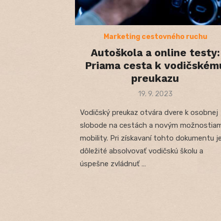
Marketing cestovného ruchu
Autoškola a online testy:
Priama cesta k vodičském
preukazu
Posted
19. 9. 2023
on
Vodičský preukaz otvára dvere k osobnej
slobode na cestách a novým možnostia
mobility. Pri získavaní tohto dokumentu j
dôležité absolvovať vodičskú školu a
úspešne zvládnuť …