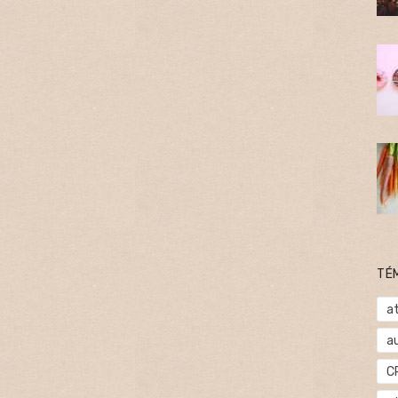
TÉ
at
a
C