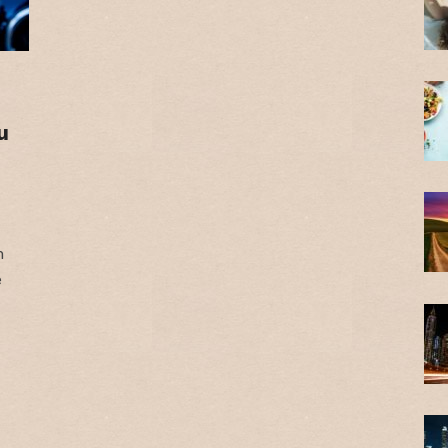
u
m
e