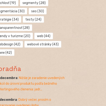
chlosť
(19)
segmenty
(28)
egmentácia
(30)
seo
(30)
tratégie
(34)
testy
(24)
ransparentnosť
(28)
rendy v turizme
(20)
web
(44)
ebdesign
(42)
webové stránky
(43)
ww
(42)
oradňa
. decembra
:
Nižšie je zaradenie uvedených
kcií do úrovní produktu podľa bežného
ketingového členenia: jadr...
 decembra
:
Dobrý večer, prosím o
racovanie uvedenej úlohy