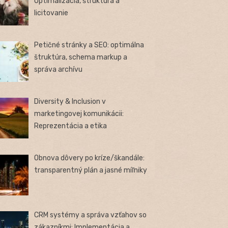
Optimalizácia, štruktúra a
licitovanie
Petičné stránky a SEO: optimálna
štruktúra, schema markup a
správa archívu
Diversity & Inclusion v
marketingovej komunikácii:
Reprezentácia a etika
Obnova dôvery po kríze/škandále:
transparentný plán a jasné míľniky
CRM systémy a správa vzťahov so
zákazníkmi: Implementácia a