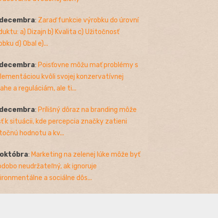
 decembra
:
Zaraď funkcie výrobku do úrovní
duktu: a) Dizajn b) Kvalita c) Užitočnosť
bku d) Obal e)...
 decembra
:
Poisťovne môžu mať problémy s
lementáciou kvôli svojej konzervatívnej
ahe a reguláciám, ale ti...
 decembra
:
Prílišný dôraz na branding môže
sť k situácii, kde percepcia značky zatieni
točnú hodnotu a kv...
 októbra
:
Marketing na zelenej lúke môže byť
odobo neudržateľný, ak ignoruje
ironmentálne a sociálne dôs...