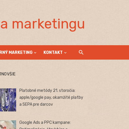
la marketingu
RNÝ MARKETING
KONTAKT
JNOVŠIE
Platobné metódy 21. storočia:
apple/google pay, okamžité platby
a SEPA pre darcov
Google Ads a PPC kampane: