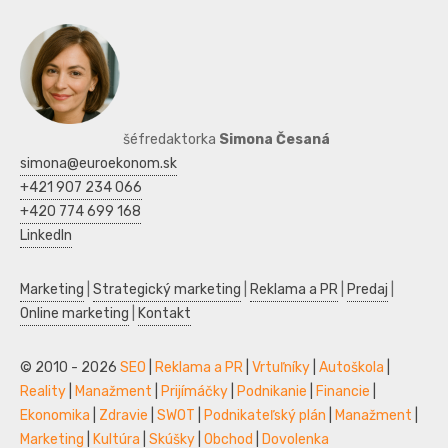
šéfredaktorka
Simona Česaná
simona@euroekonom.sk
+421 907 234 066
+420 774 699 168
LinkedIn
Marketing
|
Strategický marketing
|
Reklama a PR
|
Predaj
|
Online marketing
|
Kontakt
© 2010 - 2026
SEO
|
Reklama a PR
|
Vrtuľníky
|
Autoškola
|
Reality
|
Manažment
|
Prijímáčky
|
Podnikanie
|
Financie
|
Ekonomika
|
Zdravie
|
SWOT
|
Podnikateľský plán
|
Manažment
|
Marketing
|
Kultúra
|
Skúšky
|
Obchod
|
Dovolenka