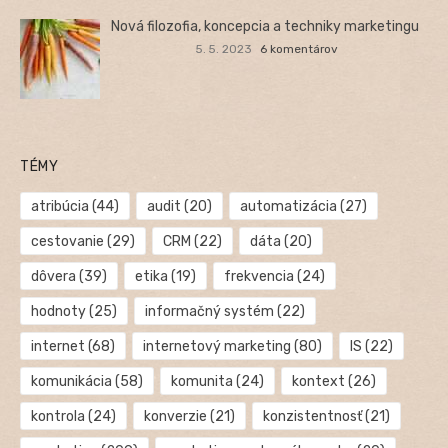
Nová filozofia, koncepcia a techniky marketingu
5. 5. 2023
6 komentárov
TÉMY
atribúcia
(44)
audit
(20)
automatizácia
(27)
cestovanie
(29)
CRM
(22)
dáta
(20)
dôvera
(39)
etika
(19)
frekvencia
(24)
hodnoty
(25)
informačný systém
(22)
internet
(68)
internetový marketing
(80)
IS
(22)
komunikácia
(58)
komunita
(24)
kontext
(26)
kontrola
(24)
konverzie
(21)
konzistentnosť
(21)