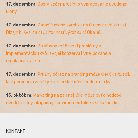
17. decembra
:
Dobrý večer, prosím o vypracovanie uvedenej
úlohy
17. decembra
:
Zaraď funkcie výrobku do úrovní produktu: a)
Dizajn b) Kvalita c) Užitočnosť výrobku d) Obal e)...
17. decembra
:
Poisťovne môžu mať problémy s
implementáciou kvôli svojej konzervatívnej povahe a
reguláciám, ale ti...
17. decembra
:
Prílišný dôraz na branding môže viesť k situácii,
kde percepcia značky zatieni skutočnú hodnotu a kv...
15. októbra
:
Marketing na zelenej lúke môže byť dlhodobo
neudržateľný, ak ignoruje environmentálne a sociálne dôs...
KONTAKT