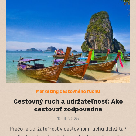
Marketing cestovného ruchu
Cestovný ruch a udržateľnosť: Ako
cestovať zodpovedne
Posted
10. 4. 2025
on
Prečo je udržateľnosť v cestovnom ruchu dôležitá?