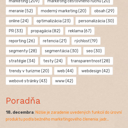
marketing
(209)
marketing cestovného ruchu
(20)
meranie
(52)
moderný marketing
(20)
obsah
(29)
online
(24)
optimalizácia
(23)
personalizácia
(30)
PR
(33)
propagácia
(82)
reklama
(67)
reporting
(26)
retencia
(21)
rýchlosť
(19)
segmenty
(28)
segmentácia
(30)
seo
(30)
stratégie
(34)
testy
(24)
transparentnosť
(28)
trendy v turizme
(20)
web
(44)
webdesign
(42)
webové stránky
(43)
www
(42)
Poradňa
18. decembra
:
Nižšie je zaradenie uvedených funkcií do úrovní
produktu podľa bežného marketingového členenia: jadr...