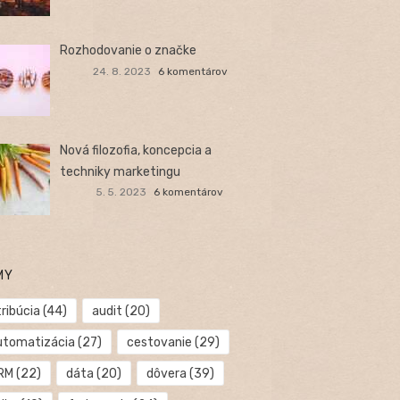
Rozhodovanie o značke
24. 8. 2023
6 komentárov
Nová filozofia, koncepcia a
techniky marketingu
5. 5. 2023
6 komentárov
MY
ribúcia
(44)
audit
(20)
utomatizácia
(27)
cestovanie
(29)
RM
(22)
dáta
(20)
dôvera
(39)