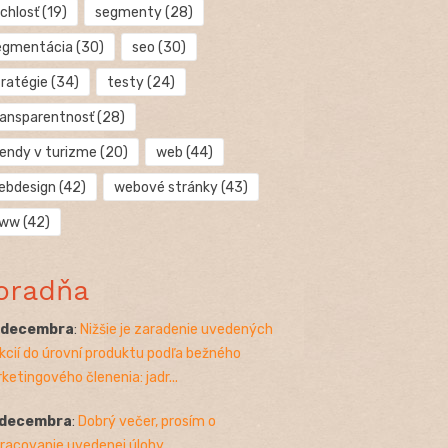
chlosť
(19)
segmenty
(28)
egmentácia
(30)
seo
(30)
tratégie
(34)
testy
(24)
ransparentnosť
(28)
rendy v turizme
(20)
web
(44)
ebdesign
(42)
webové stránky
(43)
ww
(42)
oradňa
. decembra
:
Nižšie je zaradenie uvedených
kcií do úrovní produktu podľa bežného
ketingového členenia: jadr...
 decembra
:
Dobrý večer, prosím o
racovanie uvedenej úlohy