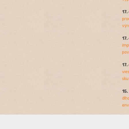
17.
pro
výro
17.
imp
pov
17.
vie
sku
15.
dlh
env