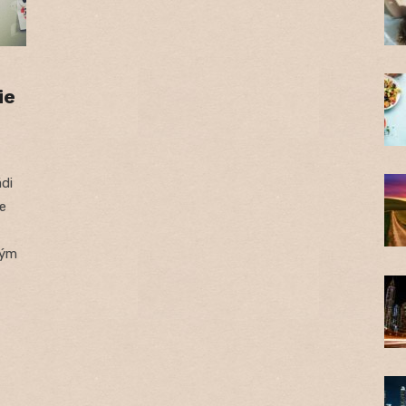
ie
di
ie
ným