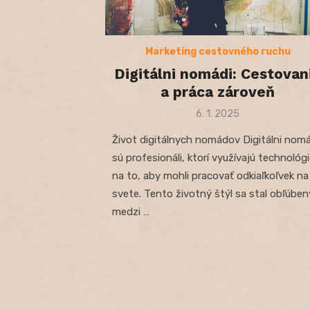
Marketing cestovného ruchu
Digitálni nomádi: Cestovan
a práca zároveň
Posted
6. 1. 2025
on
Život digitálnych nomádov Digitálni nomá
sú profesionáli, ktorí využívajú technológ
na to, aby mohli pracovať odkiaľkoľvek na
svete. Tento životný štýl sa stal obľúbe
medzi …