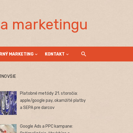
la marketingu
RNÝ MARKETING
KONTAKT
JNOVŠIE
Platobné metódy 21. storočia:
apple/google pay, okamžité platby
a SEPA pre darcov
Google Ads a PPC kampane: