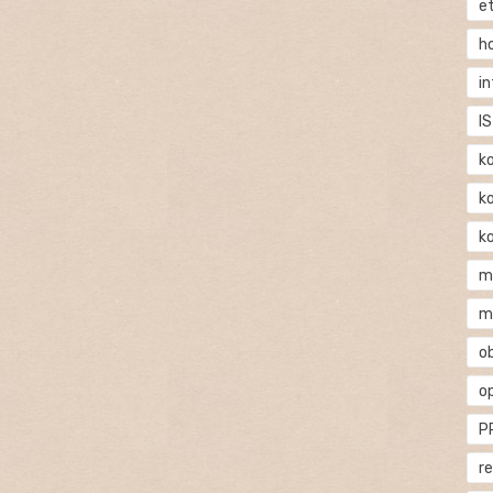
e
h
i
IS
k
k
k
m
m
o
o
P
r