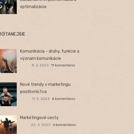
optimalizácia
JČÍTANEJŠIE
Komunikácia – druhy, funkcie a
význam komunikácie
8. 2. 2023
11 komentárov
Nové trendy v marketingu
poisťovníctva
11. 5. 2023
6 komentárov
Marketingové cesty
23. 3. 2023
6 komentárov