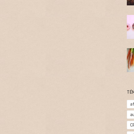
TÉ
at
a
C