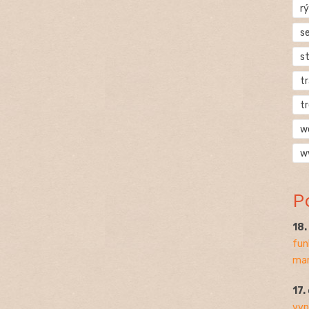
rý
s
s
t
t
w
w
P
18
fun
mar
17.
vyp