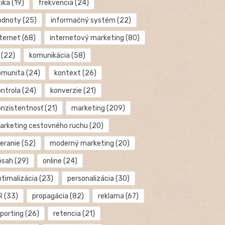
tika
(19)
frekvencia
(24)
odnoty
(25)
informačný systém
(22)
nternet
(68)
internetový marketing
(80)
(22)
komunikácia
(58)
omunita
(24)
kontext
(26)
ontrola
(24)
konverzie
(21)
onzistentnosť
(21)
marketing
(209)
arketing cestovného ruchu
(20)
eranie
(52)
moderný marketing
(20)
bsah
(29)
online
(24)
ptimalizácia
(23)
personalizácia
(30)
R
(33)
propagácia
(82)
reklama
(67)
eporting
(26)
retencia
(21)