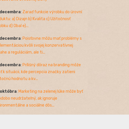
 decembra
:
Zaraď funkcie výrobku do úrovní
duktu: a) Dizajn b) Kvalita c) Užitočnosť
bku d) Obal e)...
 decembra
:
Poisťovne môžu mať problémy s
lementáciou kvôli svojej konzervatívnej
ahe a reguláciám, ale ti...
 decembra
:
Prílišný dôraz na branding môže
sť k situácii, kde percepcia značky zatieni
točnú hodnotu a kv...
 októbra
:
Marketing na zelenej lúke môže byť
odobo neudržateľný, ak ignoruje
ironmentálne a sociálne dôs...