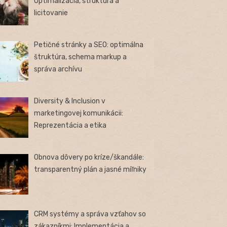
Optimalizácia, štruktúra a
licitovanie
Petičné stránky a SEO: optimálna
štruktúra, schema markup a
správa archívu
Diversity & Inclusion v
marketingovej komunikácii:
Reprezentácia a etika
Obnova dôvery po kríze/škandále:
transparentný plán a jasné míľniky
CRM systémy a správa vzťahov so
zákazníkmi: Implementácia a